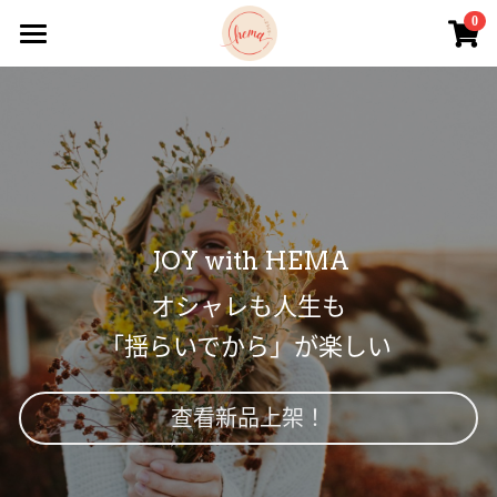
×
0
商品分類
主頁
所有商品分類
所有商品
購買需知
所有商品
  JOY with HEMA 
オシャレも人生も
「揺らいでから」が楽しい 
查看新品上架！