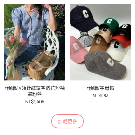
/預購/ V領針織鏤空鉤花短袖
/預購/字母帽
罩粉藍
NT$983
NT$1,405
加載更多